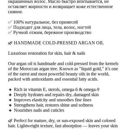
окрашенных волос. Масло быстро впитывается, не
оставляет жирности и возвращает коже естественное
сияние.
✅ 100% натуральное, без примесей
✅ Подходит для лица, тела, волос, ногтей
✅ Ручной отжим, бережное производство
🌿 HANDMADE COLD-PRESSED ARGAN OIL
Luxurious restoration for skin, hair & nails
Our argan oil is handmade and cold-pressed from the kernels
of the Moroccan argan tree. Known as "liquid gold," it’s one
of the rarest and most powerful beauty oils in the world,
packed with antioxidants and essential fatty acids.
🔸 Rich in vitamin E, sterols, omega-6 & omega-9
🔸 Deeply hydrates and repairs dry, damaged skin
🔸 Improves elasticity and smoothes fine lines
🔸 Strengthens hair, restores shine and softness
🔸 Nourishes nails and cuticles
🌿 Perfect for mature, dry, or sun-exposed skin and colored
hair. Lightweight texture, fast absorption — leaves your skin