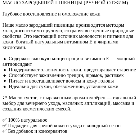
МАСЛО ЗАРОДЫШЕЙ ПШЕНИЦЫ (РУЧНОЙ ОТЖИМ)
Глубокое восстановление и омоложение кожи
Наше масло зародышей пшеницы производится методом
холодного отжима вручную, сохраняя все ценные природные
свойства. Это настоящий источник молодости и питания для
кожи, богатый натуральным витамином E и жирными
кислотами.
🔸 Содержит высокую концентрацию витамина E — мощный
антиоксидант
🔸 Поддерживает эластичность кожи, предотвращает старение
🔸 Способствует заживлению трещин, шрамов, растяжек
🔸 Питает и восстанавливает волосы и кожу головы
🔸 Идеально для сухой, обезвоженной, уставшей кожи
🌱 Масло густое, с выраженным ароматом зёрен — идеальный
выбор для вечернего ухода, масляных аппликаций, массажа и
создания косметических смесей.
✅ 100% натуральное
✅ Подходит для зрелой кожи и ухода в холодный сезон
✅ Без добавок и консервантов